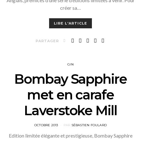
Anglais, prémices d’une série d’éditions limitées à venir. Pour
créer sa…
LIRE L'ARTICLE
PARTAGER
GIN
Bombay Sapphire
met en carafe
Laverstoke Mill
POSTED
OCTOBRE 2013
PAR
SÉBASTIEN FOULARD
ON
Edition limitée élégante et prestigieuse, Bombay Sapphire