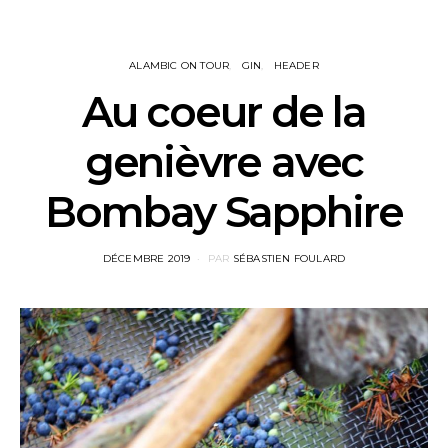
ALAMBIC ON TOUR
GIN
HEADER
Au coeur de la
genièvre avec
Bombay Sapphire
POSTED
DÉCEMBRE 2019
PAR
SÉBASTIEN FOULARD
ON