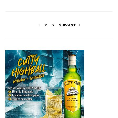
Navigation
1
2
3
SUIVANT
des
articles