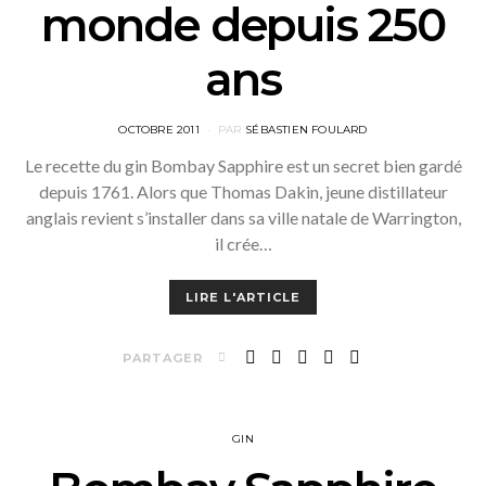
monde depuis 250
ans
POSTED
OCTOBRE 2011
PAR
SÉBASTIEN FOULARD
ON
Le recette du gin Bombay Sapphire est un secret bien gardé
depuis 1761. Alors que Thomas Dakin, jeune distillateur
anglais revient s’installer dans sa ville natale de Warrington,
il crée…
LIRE L'ARTICLE
PARTAGER
GIN