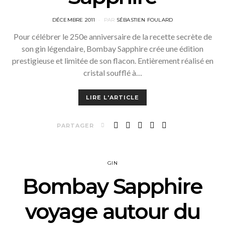
POSTED
DÉCEMBRE 2011
PAR
SÉBASTIEN FOULARD
ON
Pour célébrer le 250e anniversaire de la recette secrète de
son gin légendaire, Bombay Sapphire crée une édition
prestigieuse et limitée de son flacon. Entièrement réalisé en
cristal soufflé à…
LIRE L'ARTICLE
PARTAGER
GIN
Bombay Sapphire
voyage autour du