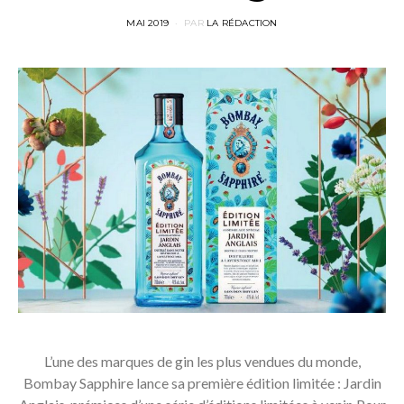
POSTED
MAI 2019
PAR
LA RÉDACTION
ON
L’une des marques de gin les plus vendues du monde,
Bombay Sapphire lance sa première édition limitée : Jardin