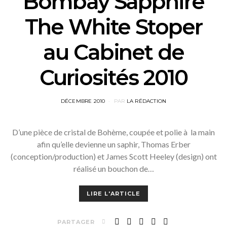
Bombay Sapphire
The White Stoper
au Cabinet de
Curiosités 2010
POSTED
DÉCEMBRE 2010
PAR
LA RÉDACTION
ON
D’une pièce de cristal de Bohème, coupée et polie à la main
afin qu’elle devienne un saphir, Thomas Erber
(conception/production) et James Scott Heeley (design) ont
réalisé un bouchon de…
LIRE L'ARTICLE
PARTAGER