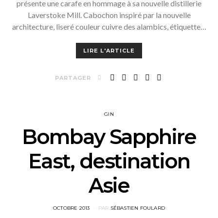
présente une carafe en hommage à sa nouvelle distillerie
Laverstoke Mill. Cabochon inspiré par la nouvelle
architecture, liseré couleur cuivre des alambics, étiquette…
LIRE L'ARTICLE
PARTAGER
GIN
Bombay Sapphire
East, destination
Asie
POSTED
OCTOBRE 2013
PAR
SÉBASTIEN FOULARD
ON